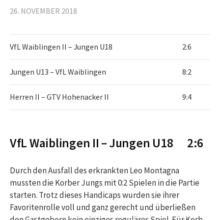
26. NOVEMBER 2018
VfL Waiblingen II – Jungen U18
2:6
Jungen U13 – VfL Waiblingen
8:2
Herren II – GTV Hohenacker II
9:4
VfL Waiblingen II – Jungen U18 2:6
Durch den Ausfall des erkrankten Leo Montagna
mussten die Korber Jungs mit 0:2 Spielen in die Partie
starten. Trotz dieses Handicaps wurden sie ihrer
Favoritenrolle voll und ganz gerecht und überließen
den Gastgebern kein einziges reguläres Spiel. Für Korb