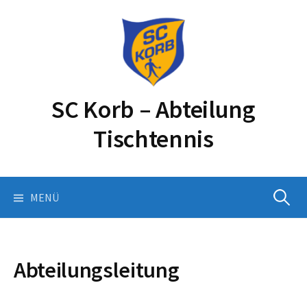
Springe
zum
Inhalt
SC Korb – Abteilung
Tischtennis
Suchen
MENÜ
nach:
Abteilungsleitung