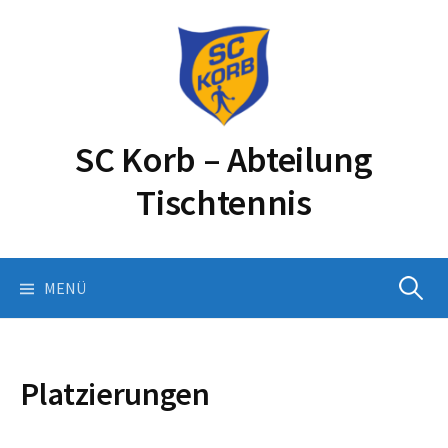
Springe
zum
Inhalt
SC Korb – Abteilung
Tischtennis
Suchen
MENÜ
nach:
Platzierungen