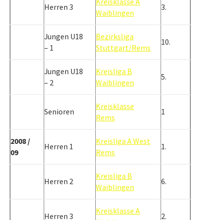
Kreisklasse A
Herren 3
3.
Waiblingen
Jungen U18
Bezirksliga
10.
– 1
Stuttgart/Rems
Jungen U18
Kreisliga B
5.
– 2
Waiblingen
Kreisklasse
Senioren
1
Rems
2008 /
Kreisliga A West
Herren 1
1.
09
Rems
Kreisliga B
Herren 2
6.
Waiblingen
Kreisklasse A
Herren 3
2.