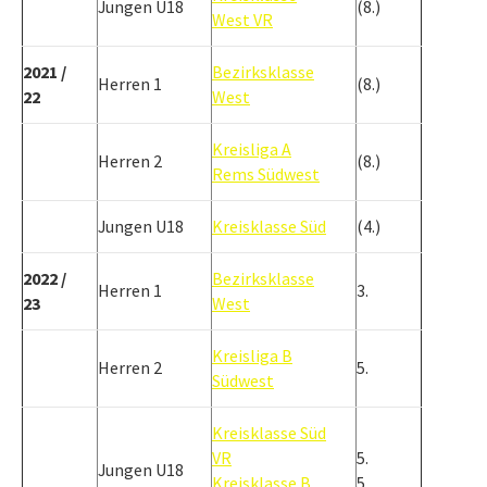
Jungen U18
(8.)
West VR
2021 /
Bezirksklasse
Herren 1
(8.)
22
West
Kreisliga A
Herren 2
(8.)
Rems Südwest
Jungen U18
Kreisklasse Süd
(4.)
2022 /
Bezirksklasse
Herren 1
3.
23
West
Kreisliga B
Herren 2
5.
Südwest
Kreisklasse Süd
VR
5.
Jungen U18
Kreisklasse B
5.