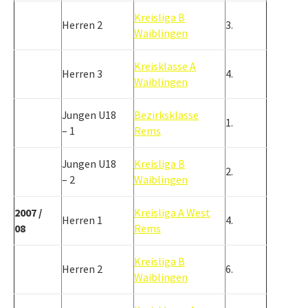
Kreisliga B
Herren 2
3.
Waiblingen
Kreisklasse A
Herren 3
4.
Waiblingen
Jungen U18
Bezirksklasse
1.
– 1
Rems
Jungen U18
Kreisliga B
2.
– 2
Waiblingen
2007 /
Kreisliga A West
Herren 1
4.
08
Rems
Kreisliga B
Herren 2
6.
Waiblingen