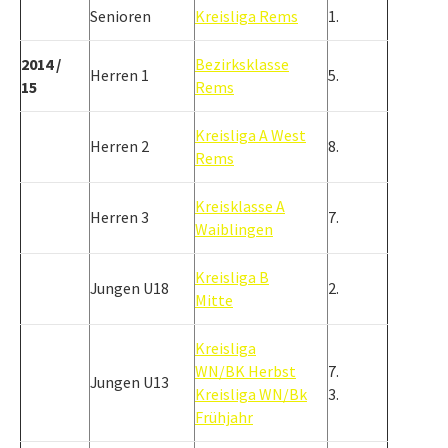
Senioren
Kreisliga Rems
1.
2014 /
Bezirksklasse
Herren 1
5.
15
Rems
Kreisliga A West
Herren 2
8.
Rems
Kreisklasse A
Herren 3
7.
Waiblingen
Kreisliga B
Jungen U18
2.
Mitte
Kreisliga
WN/BK Herbst
7.
Jungen U13
Kreisliga WN/Bk
3.
Frühjahr