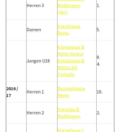
Herren 3
Waiblingen
1.
(4er)
Kreisklasse
Damen
5.
Rems
Kreisklasse B
Mitte He
rbst
9.
Jungen U18
Kreisklasse B
4.
Mitte LK2
Frühjahr
2016 /
Bezirksklasse
Herren 1
10.
17
Rems
Kreisliga B
Herren 2
2.
Waiblingen
Kreisklasse C