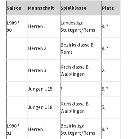
Saison
Mannschaft
Spielklasse
Platz
1989 /
Landesliga
Herren 1
9. ?
90
Stuttgart/Rems
Bezirksklasse B
Herren 2
9. ?
Rems
Kreisklasse B
Herren 3
2.
Waiblingen
Jungen U15
?
5. ?
Kreisklasse B
Jungen U18
5.
Waiblingen
1990 /
Bezirksliga
Herren 1
9. ?
91
Stuttgart/Rems