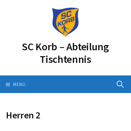
Springe
zum
Inhalt
SC Korb – Abteilung
Tischtennis
Suchen
MENÜ
nach:
Herren 2