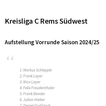
Kreisliga C Rems Südwest
Aufstellung Vorrunde Saison 2024/25
Markus Schlepple
Frank Layer
Nico Layer
Felix Freudenthaler
Frank Bender
Julian Hieber
Daniel Quilitzsch