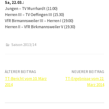
Sa, 22.03.:
Jungen – TV Murrhardt (11.00)
Herren III – TV Oeffingen III (15.30)
VfR Birmannsweiler III – Herren I (19.00)
Herren II – VfR Birkmannsweiler V (19.30)
Saison 2013/14
Beitrags-
ÄLTERER BEITRAG
NEUERER BEITRAG
TT-Bericht vom 10. März
TT-Ergebnisse vom 22.
Navigation
2014
März 2014