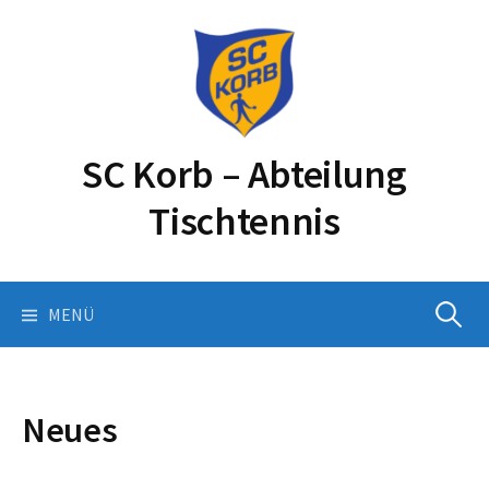
Springe
zum
Inhalt
SC Korb – Abteilung
Tischtennis
Suchen
MENÜ
nach:
Neues