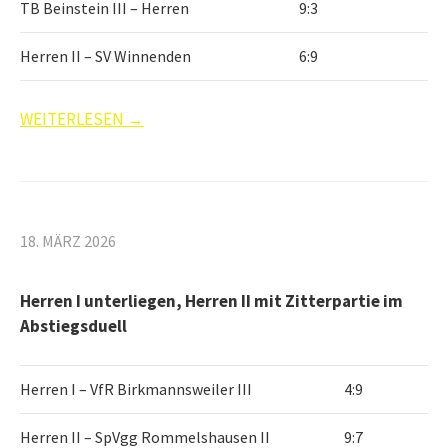
TB Beinstein III – Herren
9:3
Herren II – SV Winnenden
6:9
WEITERLESEN →
18. MÄRZ 2026
Herren I unterliegen, Herren II mit Zitterpartie im
Abstiegsduell
Herren I – VfR Birkmannsweiler III
4:9
Herren II – SpVgg Rommelshausen II
9:7