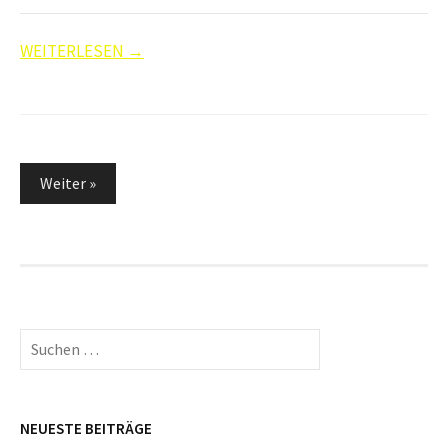
WEITERLESEN →
Seitennummerierung
Weiter »
der
Beiträge
Suchen
nach:
NEUESTE BEITRÄGE